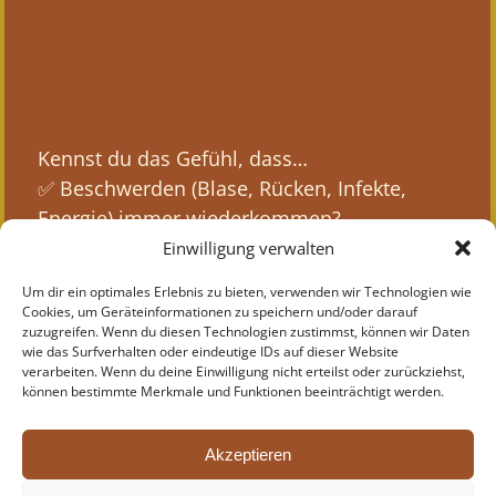
Kennst du das Gefühl, dass…
✅ Beschwerden (Blase, Rücken, Infekte,
Energie) immer wiederkommen?
✅ du schnell gereizt oder überreizt bist?
Einwilligung verwalten
✅ Stress & Gefühle sofort in deinen Körper
Um dir ein optimales Erlebnis zu bieten, verwenden wir Technologien wie
rutschen?
Cookies, um Geräteinformationen zu speichern und/oder darauf
zuzugreifen. Wenn du diesen Technologien zustimmst, können wir Daten
✅ klassische Behandlungen nur kurz helfen?
wie das Surfverhalten oder eindeutige IDs auf dieser Website
✅ du funktionierst, aber innerlich instabil
verarbeiten. Wenn du deine Einwilligung nicht erteilst oder zurückziehst,
können bestimmte Merkmale und Funktionen beeinträchtigt werden.
bist?
Wenn du da genickt hast:
Dann brauchst du kein weiteres „Probier das
Akzeptieren
mal“. Sondern ein System, das dir erklärt,